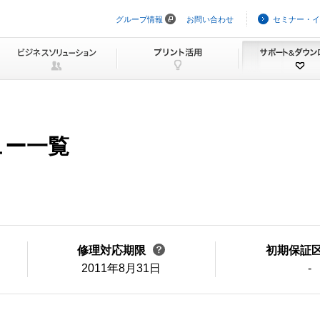
グループ情報
お問い合わせ
セミナー・イ
ナ
ビ
ゲ
ー
シ
ョ
ン
を
ス
キ
ュー一覧
ッ
プ
修理対応期限
初期保証
2011年8月31日
-