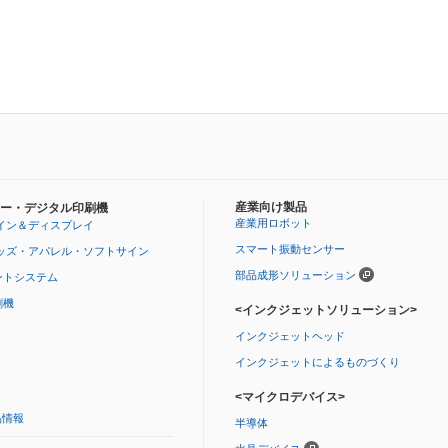
産業向け製品
ー・デジタル印刷機
産業用ロボット
イン＆ディスプレイ
スマート振動センサー
ッズ・アパレル・ソフトサイン
部品成形ソリューション
ントシステム
刷機
<インクジェットソリューション>
インクジェットヘッド
インクジェットによるものづくり
<マイクロデバイス>
品情報
半導体