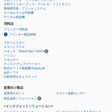
大判プリンター グッズ・アパレル・ソフトサイン
業務用写真・プリントシステム
デジタルラベル印刷機
デジタル捺染機
消耗品
プリンター消耗品
プリンター製品情報
プロジェクター
スマートグラス
ウオッチ：Orient Star / Orient
パソコン
スキャナー
ディスク デュプリケーター
乾式オフィス製紙機 PaperLab
会計ソフト
印刷管理セキュリティー
産業向け製品
産業用ロボット
スマート振動センサー
部品成形ソリューション
<インクジェットソリューション>
インクジェットヘッド
インクジェットによるものづくり