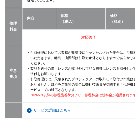
価格
価格
内容
（税込）
（税別）
修理
料金
対応終了
・引取修理においてお客様が集荷後にキャンセルされた場合は、引取料
いただきます。離島、山間部は引取対象外となりますのであらかじめ
ください。
・製品を送付の際、レンズが取り外し可能な機種はレンズを取外した状
注意
送付をお願いします。
事項
・引取修理には、天吊されたプロジェクターの取外し／取付け作業は含
おりません。対応をご希望の場合は弊社技術員が訪問する「代替機お
ービス」での対応となります。
・2026/7/1以降の修理品着荷分より、修理料金は新料金が適用されます。
サービス詳細はこちら