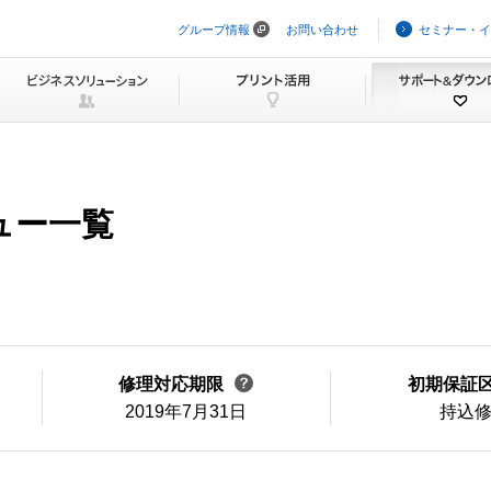
グループ情報
お問い合わせ
セミナー・イ
ナ
ビ
ゲ
ー
シ
ョ
ン
を
ス
キ
ニュー一覧
ッ
プ
修理対応期限
初期保証
2019年7月31日
持込