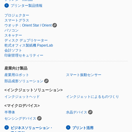
プリンター製品情報
プロジェクター
スマートグラス
ウオッチ：Orient Star / Orient
パソコン
スキャナー
ディスク デュプリケーター
乾式オフィス製紙機 PaperLab
会計ソフト
印刷管理セキュリティー
産業向け製品
産業用ロボット
スマート振動センサー
部品成形ソリューション
<インクジェットソリューション>
インクジェットヘッド
インクジェットによるものづくり
<マイクロデバイス>
半導体
水晶デバイス
センシングデバイス
ビジネスソリューション・
プリント活用