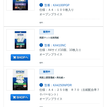
型番：KA4100PGP
仕様：Ａ４：１００枚入り
オープンプライス
備考：
両面マット名刺用紙
型番：KA410NC
仕様：A4サイズ10面、10枚入り
オープンプライス
備考：
両面上質普通紙＜再生紙＞
型番：KA4250NPDR
仕様：Ａ４：２５０枚 Ｒ７０（古紙配合率７
０パーセント）
オープンプライス