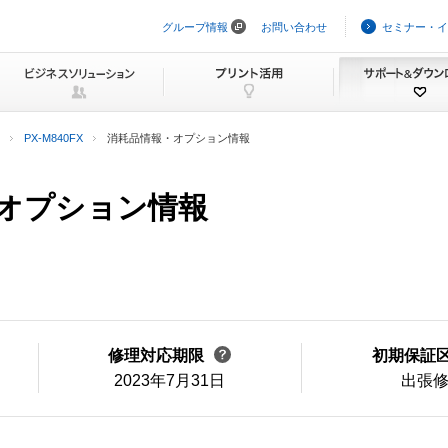
グループ情報
お問い合わせ
セミナー・イ
ナ
ビ
ゲ
ー
シ
ョ
ン
PX-M840FX
消耗品情報・オプション情報
を
ス
キ
ッ
報・オプション情報
プ
修理対応期限
初期保証
2023年7月31日
出張