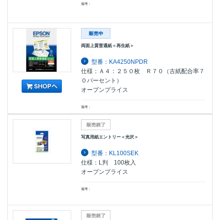
備考：
両面上質普通紙＜再生紙＞
型番：KA4250NPDR
仕様：Ａ４：２５０枚 Ｒ７０（古紙配合率７
０パーセント）
オープンプライス
備考：
写真用紙エントリー＜光沢＞
型番：KL100SEK
仕様：L判 100枚入
オープンプライス
備考：