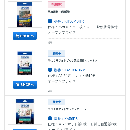
写真用紙＜絹目調＞
型番：KH50MSHR
仕様：ハガキ：５０枚入り 郵便番号枠付
オープンプライス
備考：
手づくりフォトブック追加用紙＜マット＞
型番：KA510PBRM
仕様：A5 24穴 マット紙10枚
オープンプライス
備考：
手づくりフォトブック＜マット＞
型番：KA56PB
仕様：Ａ5：マット紙6枚 お試し普通紙2枚
オープンプライス