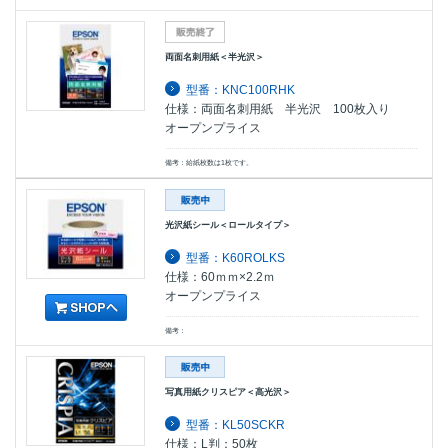
両面名刺用紙＜半光沢＞
型番：KNC100RHK
仕様：両面名刺用紙 半光沢 100枚入り
オープンプライス
備考：給紙枚数は1枚です。
光沢紙シール＜ロールタイプ＞
型番：K60ROLKS
仕様：60ｍｍ×2.2ｍ
オープンプライス
備考：
写真用紙クリスピア＜高光沢＞
型番：KL50SCKR
仕様：L判：50枚