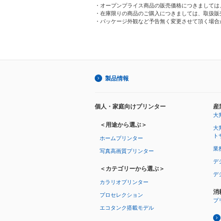
・オープンプライス商品の販売価格につきましては
・在庫限りの商品のご購入につきましては、取扱販
・パッケージ外観など予告無く変更させて頂く場合
製品情報
個人・家庭向けプリンター
産
大
＜用途から選ぶ＞
大
ト
ホームプリンター
業
写真高画質プリンター
デ
＜カテゴリーから選ぶ＞
デ
カラリオプリンター
消
プロセレクション
プ
エコタンク搭載モデル