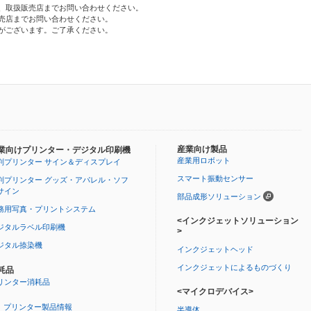
、取扱販売店までお問い合わせください。
売店までお問い合わせください。
がございます。ご了承ください。
産業向け製品
業向けプリンター・デジタル印刷機
産業用ロボット
判プリンター サイン＆ディスプレイ
スマート振動センサー
判プリンター グッズ・アパレル・ソフ
サイン
部品成形ソリューション
務用写真・プリントシステム
<インクジェットソリューション
ジタルラベル印刷機
>
ジタル捺染機
インクジェットヘッド
インクジェットによるものづくり
耗品
リンター消耗品
<マイクロデバイス>
プリンター製品情報
半導体