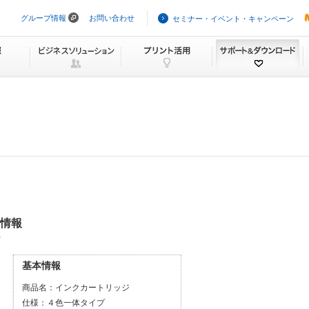
グループ情報
お問い合わせ
セミナー・イベント・キャンペーン
ナ
ビ
ゲ
ー
シ
ョ
ン
を
ス
キ
ッ
プ
本情報
）
基本情報
商品名：
インクカートリッジ
仕様：
４色一体タイプ