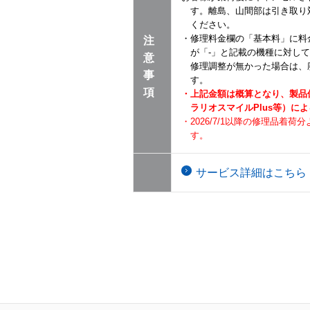
す。離島、山間部は引き取り
ください。
・修理料金欄の「基本料」に料
注
が「-」と記載の機種に対し
意
修理調整が無かった場合は、
事
す。
項
・上記金額は概算となり、製品
ラリオスマイルPlus等）に
・2026/7/1以降の修理品着
す。
サービス詳細はこちら