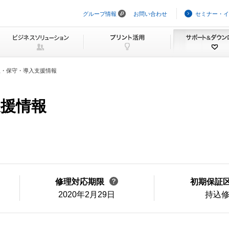
グループ情報
お問い合わせ
セミナー・イ
ナ
ビ
ゲ
ー
シ
ョ
ン
理・保守・導入支援情報
を
ス
キ
ッ
支援情報
プ
修理対応期限
初期保証
2020年2月29日
持込