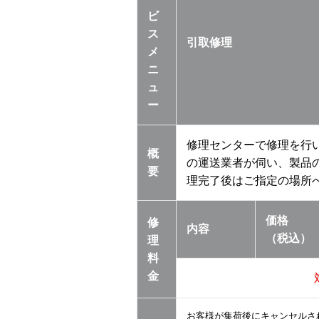
ビ
ス
引取修理
メ
ニ
ュ
ー
修理センターで修理を行
概
の運送業者が伺い、製品
要
理完了後はご指定の場所
価格
修
内容
（税込）
理
料
金
お客様が集荷後にキャンセルさ