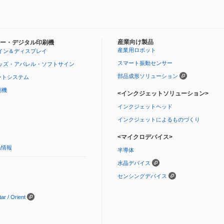
産業向け製品
ー・デジタル印刷機
産業用ロボット
イン＆ディスプレイ
スマート振動センサー
ッズ・アパレル・ソフトサイン
部品成形ソリューション
ントシステム
刷機
<インクジェットソリューション>
インクジェットヘッド
インクジェットによるものづくり
<マイクロデバイス>
品情報
半導体
水晶デバイス
センシングデバイス
 / Orient