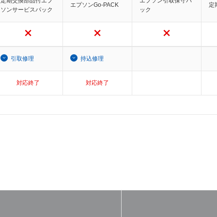
定期交換部品付エプ
エプソン引取保守パ
エプソンGo-PACK
定
ソンサービスパック
ック
引取修理
持込修理
対応終了
対応終了