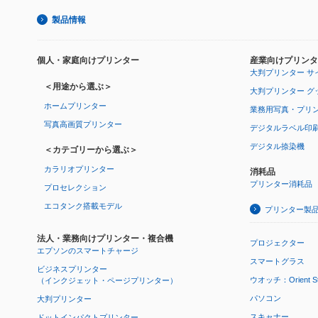
製品情報
個人・家庭向けプリンター
産業向けプリンタ
大判プリンター サ
＜用途から選ぶ＞
大判プリンター グ
ホームプリンター
業務用写真・プリ
写真高画質プリンター
デジタルラベル印
デジタル捺染機
＜カテゴリーから選ぶ＞
カラリオプリンター
消耗品
プリンター消耗品
プロセレクション
エコタンク搭載モデル
プリンター製
法人・業務向けプリンター・複合機
プロジェクター
エプソンのスマートチャージ
スマートグラス
ビジネスプリンター
ウオッチ：Orient Star
（インクジェット・ページプリンター）
パソコン
大判プリンター
スキャナー
ドットインパクトプリンター