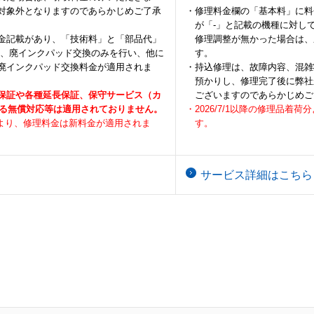
対象外となりますのであらかじめご了承
・修理料金欄の「基本料」に料
が「-」と記載の機種に対し
金記載があり、「技術料」と「部品代」
修理調整が無かった場合は、
て、廃インクパッド交換のみを行い、他に
す。
廃インクパッド交換料金が適用されま
・持込修理は、故障内容、混雑
預かりし、修理完了後に弊社
保証や各種延長保証、保守サービス（カ
ございますのであらかじめご
よる無償対応等は適用されておりません。
・2026/7/1以降の修理品
荷分より、修理料金は新料金が適用されま
す。
サービス詳細はこちら