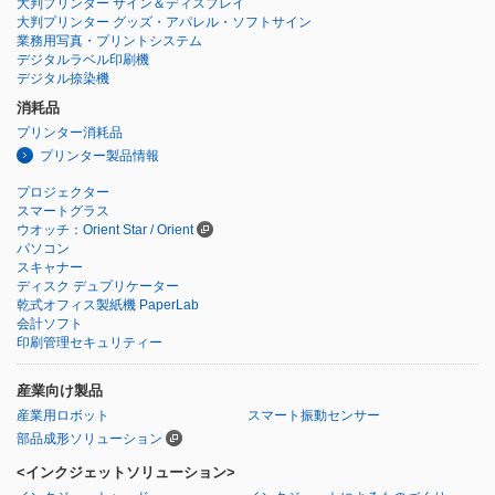
大判プリンター サイン＆ディスプレイ
大判プリンター グッズ・アパレル・ソフトサイン
業務用写真・プリントシステム
デジタルラベル印刷機
デジタル捺染機
消耗品
プリンター消耗品
プリンター製品情報
プロジェクター
スマートグラス
ウオッチ：Orient Star / Orient
パソコン
スキャナー
ディスク デュプリケーター
乾式オフィス製紙機 PaperLab
会計ソフト
印刷管理セキュリティー
産業向け製品
産業用ロボット
スマート振動センサー
部品成形ソリューション
<インクジェットソリューション>