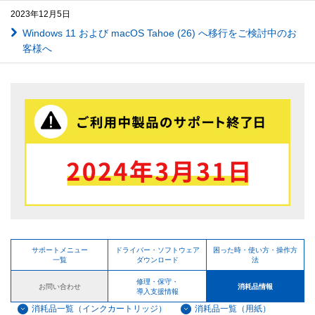
2023年12月5日
Windows 11 および macOS Tahoe (26) へ移行をご検討中のお
客様へ
サポートメニュー
ドライバー・ソフトウェア
困った時・使い方・操作方
一覧
ダウンロード
法
修理・保守・
お問い合わせ
消耗品情報
導入支援情報
消耗品一覧（インクカートリッジ）
消耗品一覧（用紙）