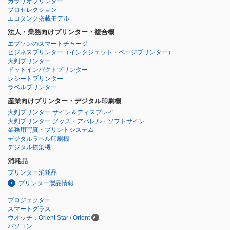
カラリオプリンター
プロセレクション
エコタンク搭載モデル
法人・業務向けプリンター・複合機
エプソンのスマートチャージ
ビジネスプリンター
（インクジェット・ページプリンター）
大判プリンター
ドットインパクトプリンター
レシートプリンター
ラベルプリンター
産業向けプリンター・デジタル印刷機
大判プリンター サイン＆ディスプレイ
大判プリンター グッズ・アパレル・ソフトサイン
業務用写真・プリントシステム
デジタルラベル印刷機
デジタル捺染機
消耗品
プリンター消耗品
プリンター製品情報
プロジェクター
スマートグラス
ウオッチ：Orient Star / Orient
パソコン