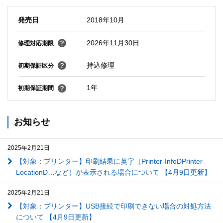
発売日
2018年10月
2026年11月30日
修理対応期限
持込修理
初期保証区分
1年
初期保証期間
お知らせ
2025年2月21日
【対象：プリンター】印刷結果に英字（Printer-InfoDPrinter-
LocationD…など）が表示される場合について 【4月9日更新】
2025年2月21日
【対象：プリンター】USB接続で印刷できない場合の対処方法
について 【4月9日更新】