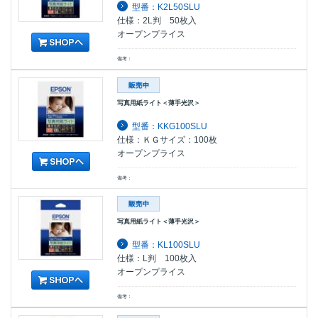
型番：K2L50SLU
仕様：2L判 50枚入
オープンプライス
備考：
写真用紙ライト＜薄手光沢＞
型番：KKG100SLU
仕様：ＫＧサイズ：100枚
オープンプライス
備考：
写真用紙ライト＜薄手光沢＞
型番：KL100SLU
仕様：L判 100枚入
オープンプライス
備考：