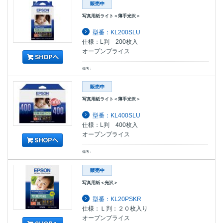
写真用紙ライト＜薄手光沢＞
型番：KL200SLU
仕様：L判 200枚入
オープンプライス
備考：
写真用紙ライト＜薄手光沢＞
型番：KL400SLU
仕様：L判 400枚入
オープンプライス
備考：
写真用紙＜光沢＞
型番：KL20PSKR
仕様：Ｌ判：２０枚入り
オープンプライス