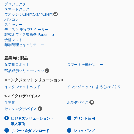
プロジェクター
スマートグラス
ウオッチ：Orient Star / Orient
パソコン
スキャナー
ディスク デュプリケーター
乾式オフィス製紙機 PaperLab
会計ソフト
印刷管理セキュリティー
産業向け製品
産業用ロボット
スマート振動センサー
部品成形ソリューション
<インクジェットソリューション>
インクジェットヘッド
インクジェットによるものづくり
<マイクロデバイス>
半導体
水晶デバイス
センシングデバイス
ビジネスソリューション・
プリント活用
導入事例
サポート&ダウンロード
ショッピング