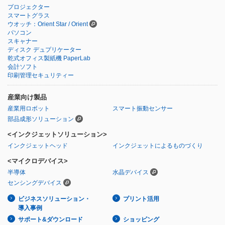
プロジェクター
スマートグラス
ウオッチ：Orient Star / Orient
パソコン
スキャナー
ディスク デュプリケーター
乾式オフィス製紙機 PaperLab
会計ソフト
印刷管理セキュリティー
産業向け製品
産業用ロボット
スマート振動センサー
部品成形ソリューション
<インクジェットソリューション>
インクジェットヘッド
インクジェットによるものづくり
<マイクロデバイス>
半導体
水晶デバイス
センシングデバイス
ビジネスソリューション・
プリント活用
導入事例
サポート&ダウンロード
ショッピング