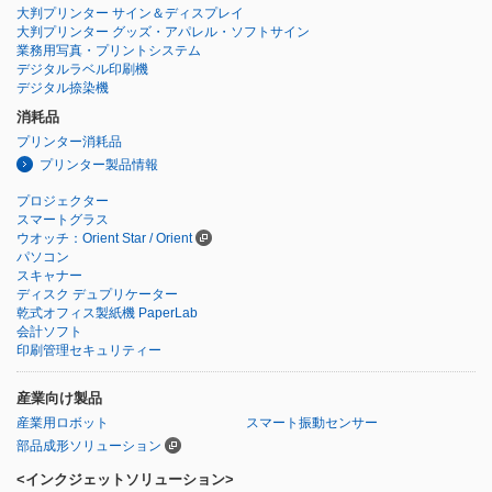
大判プリンター サイン＆ディスプレイ
大判プリンター グッズ・アパレル・ソフトサイン
業務用写真・プリントシステム
デジタルラベル印刷機
デジタル捺染機
消耗品
プリンター消耗品
プリンター製品情報
プロジェクター
スマートグラス
ウオッチ：Orient Star / Orient
パソコン
スキャナー
ディスク デュプリケーター
乾式オフィス製紙機 PaperLab
会計ソフト
印刷管理セキュリティー
産業向け製品
産業用ロボット
スマート振動センサー
部品成形ソリューション
<インクジェットソリューション>