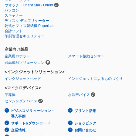
ウオッチ：Orient Star / Orient
パソコン
スキャナー
ディスク デュプリケーター
乾式オフィス製紙機 PaperLab
会計ソフト
印刷管理セキュリティー
産業向け製品
産業用ロボット
スマート振動センサー
部品成形ソリューション
<インクジェットソリューション>
インクジェットヘッド
インクジェットによるものづくり
<マイクロデバイス>
半導体
水晶デバイス
センシングデバイス
ビジネスソリューション・
プリント活用
導入事例
サポート&ダウンロード
ショッピング
企業情報
お問い合わせ