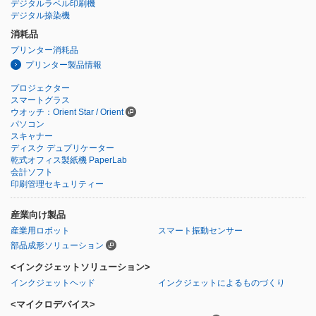
デジタルラベル印刷機
デジタル捺染機
消耗品
プリンター消耗品
プリンター製品情報
プロジェクター
スマートグラス
ウオッチ：Orient Star / Orient
パソコン
スキャナー
ディスク デュプリケーター
乾式オフィス製紙機 PaperLab
会計ソフト
印刷管理セキュリティー
産業向け製品
産業用ロボット
スマート振動センサー
部品成形ソリューション
<インクジェットソリューション>
インクジェットヘッド
インクジェットによるものづくり
<マイクロデバイス>