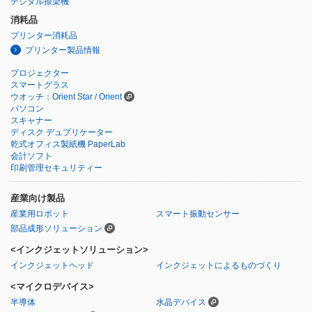
デジタル捺染機
消耗品
プリンター消耗品
プリンター製品情報
プロジェクター
スマートグラス
ウオッチ：Orient Star / Orient
パソコン
スキャナー
ディスク デュプリケーター
乾式オフィス製紙機 PaperLab
会計ソフト
印刷管理セキュリティー
産業向け製品
産業用ロボット
スマート振動センサー
部品成形ソリューション
<インクジェットソリューション>
インクジェットヘッド
インクジェットによるものづくり
<マイクロデバイス>
半導体
水晶デバイス