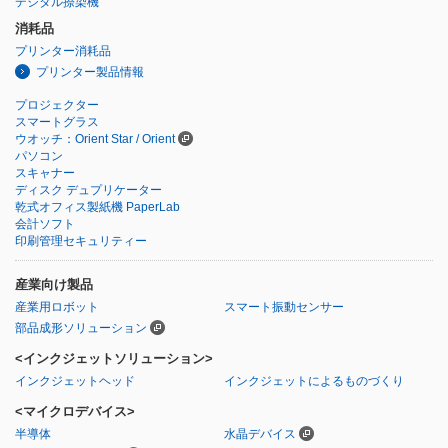
デジタル捺染機
消耗品
プリンター消耗品
プリンター製品情報
プロジェクター
スマートグラス
ウオッチ：Orient Star / Orient
パソコン
スキャナー
ディスク デュプリケーター
乾式オフィス製紙機 PaperLab
会計ソフト
印刷管理セキュリティー
産業向け製品
産業用ロボット
スマート振動センサー
部品成形ソリューション
<インクジェットソリューション>
インクジェットヘッド
インクジェットによるものづくり
<マイクロデバイス>
半導体
水晶デバイス