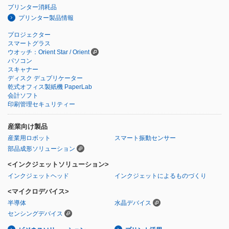
プリンター消耗品
プリンター製品情報
プロジェクター
スマートグラス
ウオッチ：Orient Star / Orient
パソコン
スキャナー
ディスク デュプリケーター
乾式オフィス製紙機 PaperLab
会計ソフト
印刷管理セキュリティー
産業向け製品
産業用ロボット
スマート振動センサー
部品成形ソリューション
<インクジェットソリューション>
インクジェットヘッド
インクジェットによるものづくり
<マイクロデバイス>
半導体
水晶デバイス
センシングデバイス