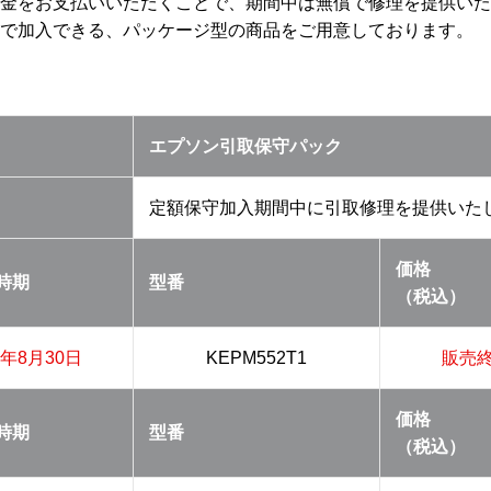
金をお支払いいただくことで、期間中は無償で修理を提供いた
で加入できる、パッケージ型の商品をご用意しております。
エプソン引取保守パック
定額保守加入期間中に引取修理を提供いた
価格
時期
型番
（税込）
4年8月30日
KEPM552T1
販売
価格
時期
型番
（税込）