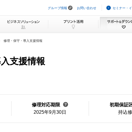
グループ情報
お問い合わせ
セミナー・イ
ナ
ビ
ゲ
ー
シ
ョ
ン
修理・保守・導入支援情報
を
ス
キ
ッ
・導入支援情報
プ
修理対応期限
初期保証
2025年9月30日
持込