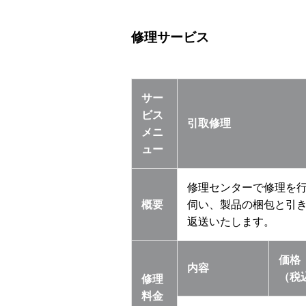
修理サービス
サー
ビス
引取修理
メニ
ュー
修理センターで修理を
概要
伺い、製品の梱包と引
返送いたします。
価格
内容
（税
修理
料金