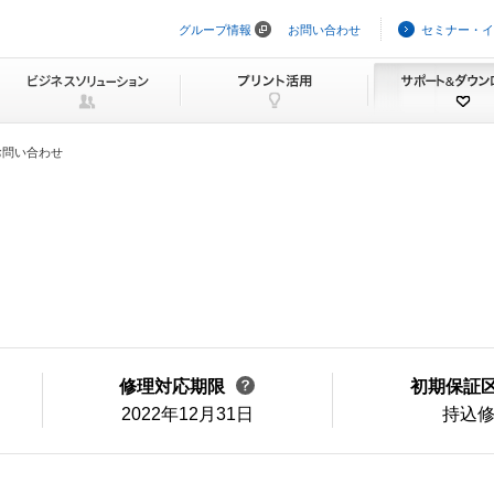
グループ情報
お問い合わせ
セミナー・イ
ナ
ビ
ゲ
ー
シ
ョ
ン
お問い合わせ
を
ス
キ
ッ
プ
修理対応期限
初期保証
2022年12月31日
持込