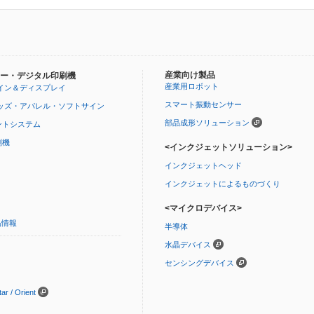
産業向け製品
ー・デジタル印刷機
産業用ロボット
イン＆ディスプレイ
スマート振動センサー
ッズ・アパレル・ソフトサイン
部品成形ソリューション
ントシステム
刷機
<インクジェットソリューション>
インクジェットヘッド
インクジェットによるものづくり
<マイクロデバイス>
品情報
半導体
水晶デバイス
センシングデバイス
 / Orient