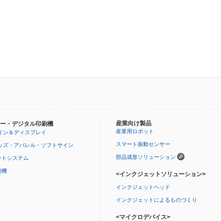
産業向け製品
ー・デジタル印刷機
産業用ロボット
イン＆ディスプレイ
スマート振動センサー
ッズ・アパレル・ソフトサイン
部品成形ソリューション
ントシステム
刷機
<インクジェットソリューション>
インクジェットヘッド
インクジェットによるものづくり
<マイクロデバイス>