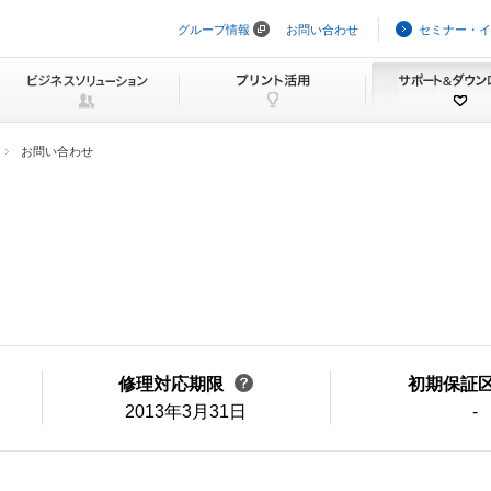
グループ情報
お問い合わせ
セミナー・イ
ナ
ビ
ゲ
ー
シ
ョ
ン
お問い合わせ
を
ス
キ
ッ
プ
修理対応期限
初期保証
2013年3月31日
-