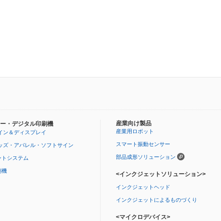
産業向け製品
ー・デジタル印刷機
産業用ロボット
イン＆ディスプレイ
スマート振動センサー
ッズ・アパレル・ソフトサイン
部品成形ソリューション
ントシステム
刷機
<インクジェットソリューション>
インクジェットヘッド
インクジェットによるものづくり
<マイクロデバイス>