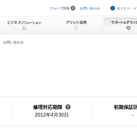
グループ情報
お問い合わせ
セミナー・イ
ナ
ビ
ゲ
ー
シ
ョ
ン
お問い合わせ
を
ス
キ
ッ
プ
修理対応期限
初期保証
2012年4月30日
-