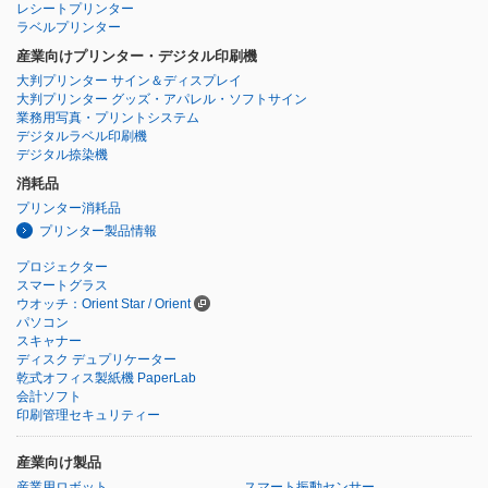
レシートプリンター
ラベルプリンター
産業向けプリンター・デジタル印刷機
大判プリンター サイン＆ディスプレイ
大判プリンター グッズ・アパレル・ソフトサイン
業務用写真・プリントシステム
デジタルラベル印刷機
デジタル捺染機
消耗品
プリンター消耗品
プリンター製品情報
プロジェクター
スマートグラス
ウオッチ：Orient Star / Orient
パソコン
スキャナー
ディスク デュプリケーター
乾式オフィス製紙機 PaperLab
会計ソフト
印刷管理セキュリティー
産業向け製品
産業用ロボット
スマート振動センサー