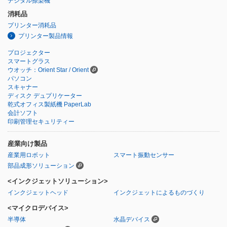
デジタル捺染機
消耗品
プリンター消耗品
プリンター製品情報
プロジェクター
スマートグラス
ウオッチ：Orient Star / Orient
パソコン
スキャナー
ディスク デュプリケーター
乾式オフィス製紙機 PaperLab
会計ソフト
印刷管理セキュリティー
産業向け製品
産業用ロボット
スマート振動センサー
部品成形ソリューション
<インクジェットソリューション>
インクジェットヘッド
インクジェットによるものづくり
<マイクロデバイス>
半導体
水晶デバイス