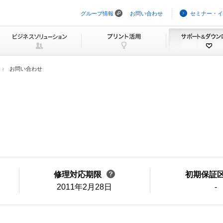
グループ情報
お問い合わせ
セミナー・イ
ナ
ビ
ゲ
ー
シ
ョ
ン
お問い合わせ
を
ス
キ
ッ
プ
修理対応期限
初期保証
2011年2月28日
-