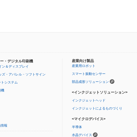
産業向け製品
ー・デジタル印刷機
産業用ロボット
イン＆ディスプレイ
スマート振動センサー
ッズ・アパレル・ソフトサイン
部品成形ソリューション
ントシステム
刷機
<インクジェットソリューション>
インクジェットヘッド
インクジェットによるものづくり
<マイクロデバイス>
品情報
半導体
水晶デバイス