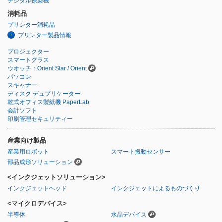
デジタル捺染機
消耗品
プリンター消耗品
プリンター製品情報
プロジェクター
スマートグラス
ウオッチ：Orient Star / Orient
パソコン
スキャナー
ディスク デュプリケーター
乾式オフィス製紙機 PaperLab
会計ソフト
印刷管理セキュリティー
産業向け製品
産業用ロボット
スマート振動センサー
部品成形ソリューション
<インクジェットソリューション>
インクジェットヘッド
インクジェットによるものづくり
<マイクロデバイス>
半導体
水晶デバイス