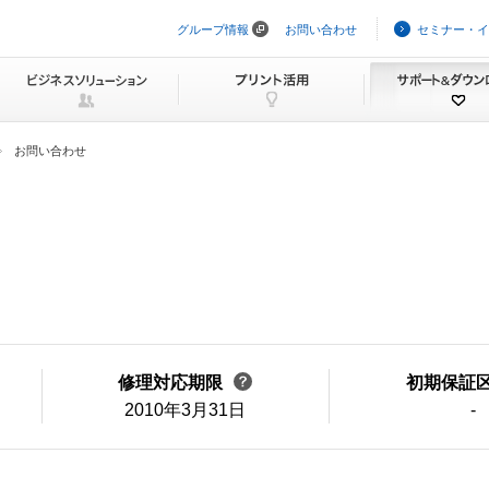
グループ情報
お問い合わせ
セミナー・イ
ナ
ビ
ゲ
ー
シ
ョ
ン
お問い合わせ
を
ス
キ
ッ
プ
修理対応期限
初期保証
2010年3月31日
-