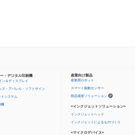
産業向け製品
ー・デジタル印刷機
産業用ロボット
イン＆ディスプレイ
スマート振動センサー
ッズ・アパレル・ソフトサイン
部品成形ソリューション
ントシステム
刷機
<インクジェットソリューション>
インクジェットヘッド
インクジェットによるものづくり
<マイクロデバイス>