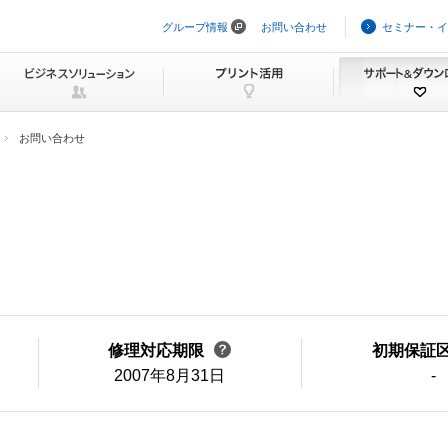
グループ情報
お問い合わせ
セミナー・イ
ナ
ビ
ゲ
ー
シ
ョ
ン
お問い合わせ
を
ス
キ
ッ
プ
修理対応期限
初期保証
2007年8月31日
-