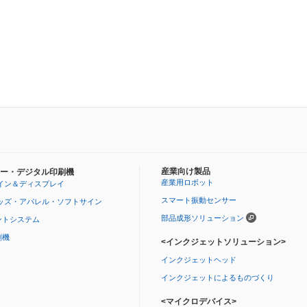
産業向け製品
ー・デジタル印刷機
産業用ロボット
イン＆ディスプレイ
スマート振動センサー
ッズ・アパレル・ソフトサイン
部品成形ソリューション
ントシステム
刷機
<インクジェットソリューション>
インクジェットヘッド
インクジェットによるものづくり
<マイクロデバイス>