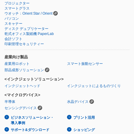
プロジェクター
スマートグラス
ウオッチ：Orient Star / Orient
パソコン
スキャナー
ディスク デュプリケーター
乾式オフィス製紙機 PaperLab
会計ソフト
印刷管理セキュリティー
産業向け製品
産業用ロボット
スマート振動センサー
部品成形ソリューション
<インクジェットソリューション>
インクジェットヘッド
インクジェットによるものづくり
<マイクロデバイス>
半導体
水晶デバイス
センシングデバイス
ビジネスソリューション・
プリント活用
導入事例
サポート&ダウンロード
ショッピング