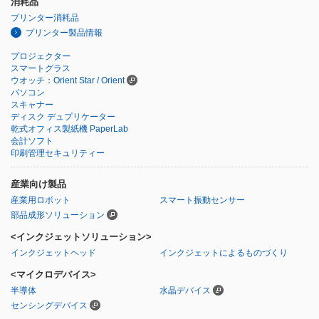
消耗品
プリンター消耗品
プリンター製品情報
プロジェクター
スマートグラス
ウオッチ：Orient Star / Orient
パソコン
スキャナー
ディスク デュプリケーター
乾式オフィス製紙機 PaperLab
会計ソフト
印刷管理セキュリティー
産業向け製品
産業用ロボット
スマート振動センサー
部品成形ソリューション
<インクジェットソリューション>
インクジェットヘッド
インクジェットによるものづくり
<マイクロデバイス>
半導体
水晶デバイス
センシングデバイス