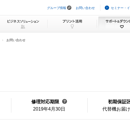
グループ情報
お問い合わせ
セミナー・イ
ナ
ビ
ゲ
ー
シ
ョ
ン
お問い合わせ
を
ス
キ
ッ
プ
修理対応期限
初期保証
2019年4月30日
代替機お届