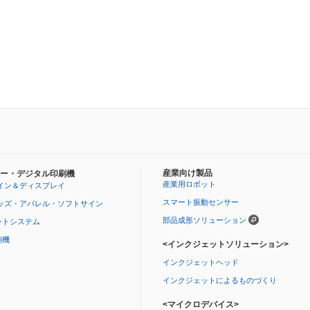
産業向け製品
ー・デジタル印刷機
産業用ロボット
イン＆ディスプレイ
スマート振動センサー
ッズ・アパレル・ソフトサイン
部品成形ソリューション
ントシステム
刷機
<インクジェットソリューション>
インクジェットヘッド
インクジェットによるものづくり
<マイクロデバイス>