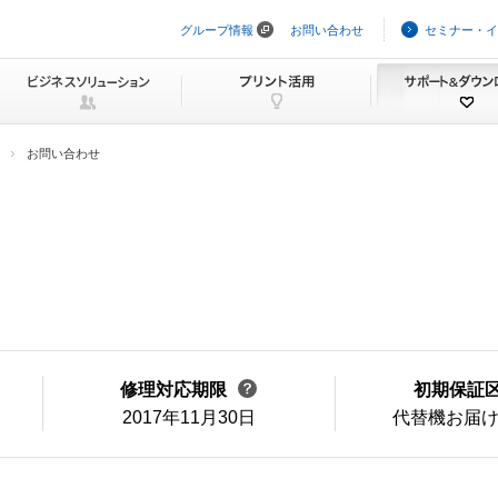
グループ情報
お問い合わせ
セミナー・イ
ナ
ビ
ゲ
ー
シ
ョ
ン
お問い合わせ
を
ス
キ
ッ
プ
修理対応期限
初期保証
2017年11月30日
代替機お届