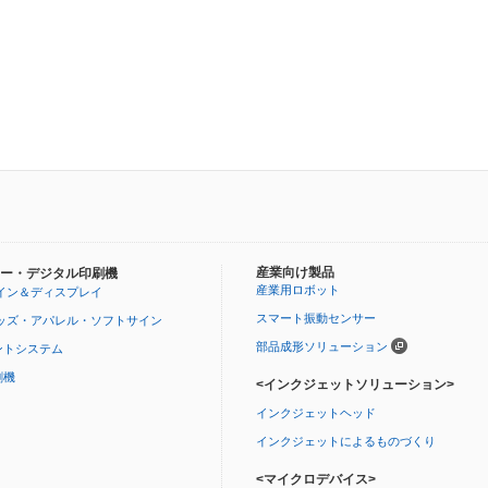
産業向け製品
ー・デジタル印刷機
産業用ロボット
イン＆ディスプレイ
スマート振動センサー
ッズ・アパレル・ソフトサイン
部品成形ソリューション
ントシステム
刷機
<インクジェットソリューション>
インクジェットヘッド
インクジェットによるものづくり
<マイクロデバイス>