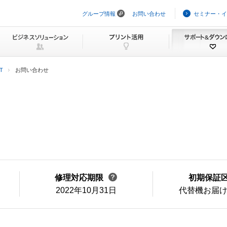
グループ情報
お問い合わせ
セミナー・イ
ナ
ビ
ゲ
ー
シ
ョ
ン
T
お問い合わせ
を
ス
キ
ッ
プ
修理対応期限
初期保証
2022年10月31日
代替機お届