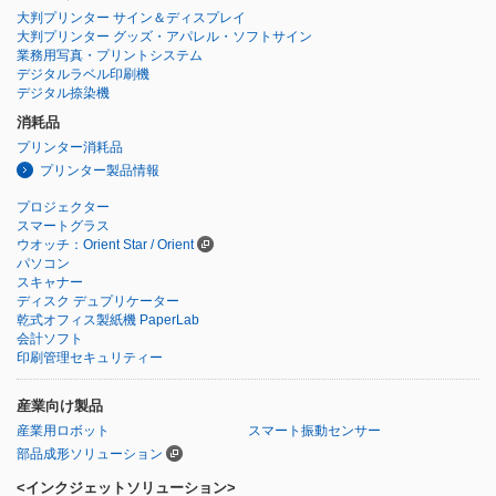
大判プリンター サイン＆ディスプレイ
大判プリンター グッズ・アパレル・ソフトサイン
業務用写真・プリントシステム
デジタルラベル印刷機
デジタル捺染機
消耗品
プリンター消耗品
プリンター製品情報
プロジェクター
スマートグラス
ウオッチ：Orient Star / Orient
パソコン
スキャナー
ディスク デュプリケーター
乾式オフィス製紙機 PaperLab
会計ソフト
印刷管理セキュリティー
産業向け製品
産業用ロボット
スマート振動センサー
部品成形ソリューション
<インクジェットソリューション>