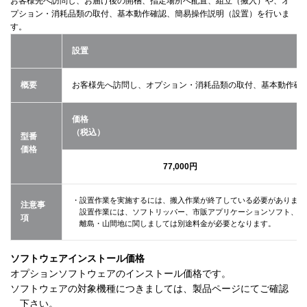
お客様先へ訪問し、お届け後の開梱、指定場所へ配置、組立（搬入）や、オ
プション・消耗品類の取付、基本動作確認、簡易操作説明（設置）を行いま
す。
設置
概要
お客様先へ訪問し、オプション・消耗品類の取付、基本動作確
価格
（税込）
型番
価格
77,000円
・設置作業を実施するには、搬入作業が終了している必要があります
注意事
設置作業には、ソフトリッパー、市販アプリケーションソフト、追
項
離島・山間地に関しましては別途料金が必要となります。
ソフトウェアインストール価格
オプションソフトウェアのインストール価格です。
ソフトウェアの対象機種につきましては、製品ページにてご確認
下さい。