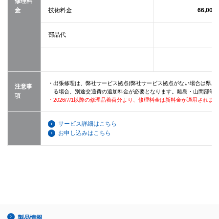
修理料
金
技術料金
66,000
部品代
・出張修理は、弊社サービス拠点(弊社サービス拠点がない場合は県庁所
注意事
る場合、別途交通費の追加料金が必要となります。離島・山間部等
項
・2026/7/1以降の修理品着荷分より、修理料金は新料金が適用されま
サービス詳細はこちら
お申し込みはこちら
製品情報