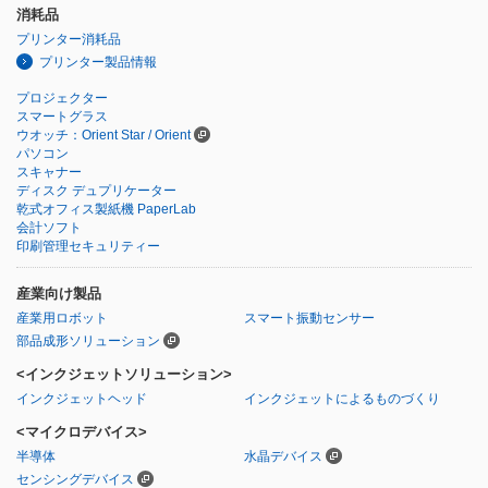
消耗品
プリンター消耗品
プリンター製品情報
プロジェクター
スマートグラス
ウオッチ：Orient Star / Orient
パソコン
スキャナー
ディスク デュプリケーター
乾式オフィス製紙機 PaperLab
会計ソフト
印刷管理セキュリティー
産業向け製品
産業用ロボット
スマート振動センサー
部品成形ソリューション
<インクジェットソリューション>
インクジェットヘッド
インクジェットによるものづくり
<マイクロデバイス>
半導体
水晶デバイス
センシングデバイス