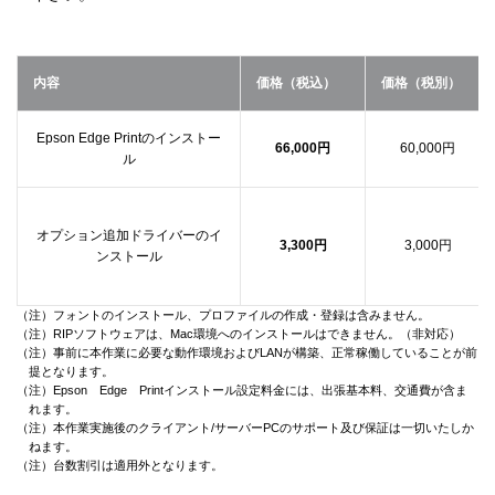
内容
価格（税込）
価格（税別）
Epson Edge Printのインストー
66,000円
60,000円
ル
オプション追加ドライバーのイ
3,300円
3,000円
ンストール
（注）フォントのインストール、プロファイルの作成・登録は含みません。
（注）RIPソフトウェアは、Mac環境へのインストールはできません。（非対応）
（注）事前に本作業に必要な動作環境およびLANが構築、正常稼働していることが前
提となります。
（注）Epson Edge Printインストール設定料金には、出張基本料、交通費が含ま
れます。
（注）本作業実施後のクライアント/サーバーPCのサポート及び保証は一切いたしか
ねます。
（注）台数割引は適用外となります。