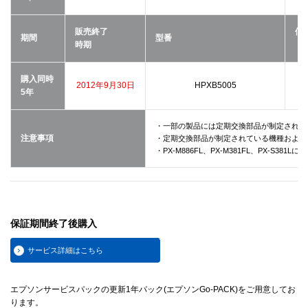
販売終了
価
期間
型番
時期
（
購入同時
2012年9月30日
HPXB5005
5年
・一部の製品には定期交換部品が制定されて
注意事項
・定期交換部品が制定されている機種および
・PX-M886FL、PX-M381FL、PX-S
保証期間終了後購入
サービス詳細はこちら
エプソンサービスパックの更新1年パック(エプソンGo-PACK)をご用意してお
ります。