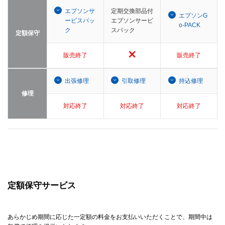
エプソンサ
定期交換部品付
エプソンG
ービスパッ
エプソンサービ
o-PACK
ク
スパック
定額保守
販売終了
販売終了
出張修理
引取修理
持込修理
修理
対応終了
対応終了
対応終了
定額保守サービス
あらかじめ期間に応じた一定額の料金をお支払いいただくことで、期間中は