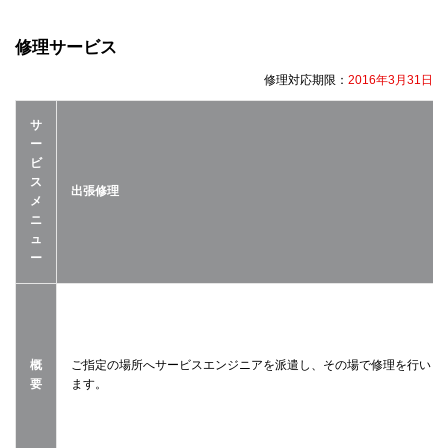
修理サービス
修理対応期限：
2016年3月31日
サ
ー
ビ
ス
出張修理
メ
ニ
ュ
ー
概
ご指定の場所へサービスエンジニアを派遣し、その場で修理を行い
要
ます。