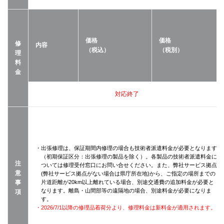
価格
価格
修
内容
（税込）
（税別）
理
料
金
対応終了
・出張修理は、保証期間内修理の場合も技術者派遣料金が必要となります
（初期保証区分：出張修理の製品を除く）。各製品の技術者派遣料金に
注
ついては修理受付窓口にお問い合せください。また、弊社サービス拠点
意
(弊社サービス拠点がない場合は県庁所在地)から、ご指定の場所までの
事
片道距離が20km以上離れている場合、別途交通費の追加料金が必要と
なります。離島・山間部等の遠隔地の場合、別途料金が必要になりま
項
す。
・2026/7/1以降の修理品着荷分より、修理料金は新料金が適用されます。