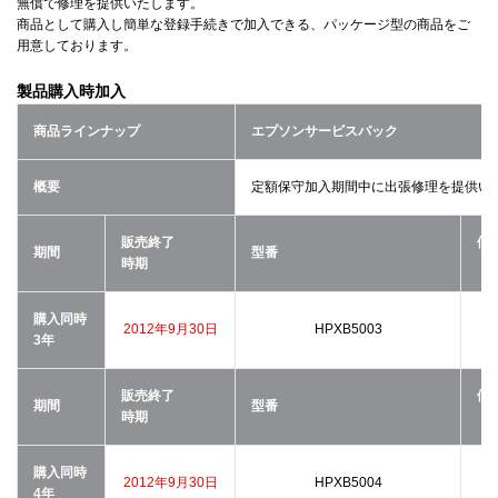
無償で修理を提供いたします。
商品として購入し簡単な登録手続きで加入できる、パッケージ型の商品をご
用意しております。
製品購入時加入
商品ラインナップ
エプソンサービスパック
概要
定額保守加入期間中に出張修理を提供い
販売終了
価
期間
型番
時期
（
購入同時
2012年9月30日
HPXB5003
3年
販売終了
価
期間
型番
時期
（
購入同時
2012年9月30日
HPXB5004
4年