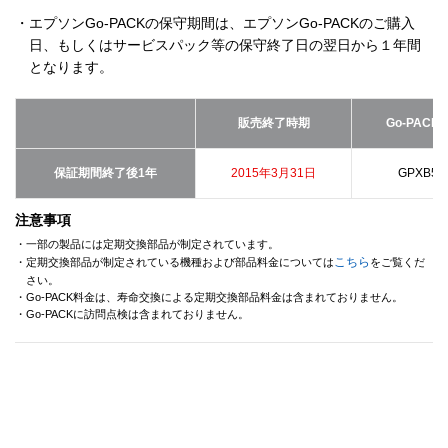
・エプソンGo-PACKの保守期間は、エプソンGo-PACKのご購入
日、もしくはサービスパック等の保守終了日の翌日から１年間
となります。
販売終了時期
Go-PACK
保証期間終了後1年
2015年3月31日
GPXB50
注意事項
・一部の製品には定期交換部品が制定されています。
こちら
・定期交換部品が制定されている機種および部品料金については
をご覧くだ
さい。
・Go-PACK料金は、寿命交換による定期交換部品料金は含まれておりません。
・Go-PACKに訪問点検は含まれておりません。