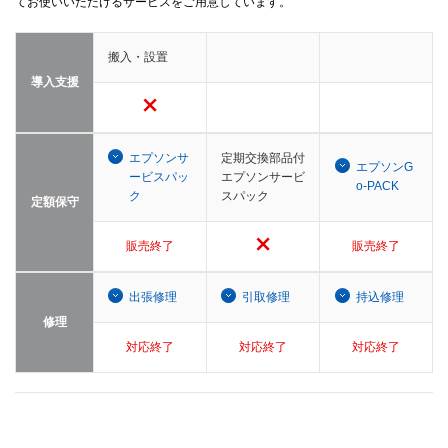
てお使いいただけるサービスをご用意しています。
搬入・設置
導入支援
エプソンサ
定期交換部品付
エプソンG
ービスパッ
エプソンサービ
o-PACK
ク
スパック
定額保守
販売終了
販売終了
出張修理
引取修理
持込修理
修理
対応終了
対応終了
対応終了