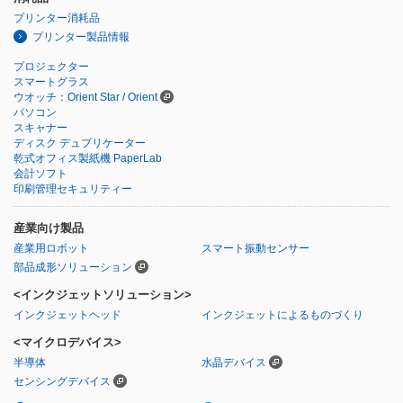
プリンター消耗品
プリンター製品情報
プロジェクター
スマートグラス
ウオッチ：Orient Star / Orient
パソコン
スキャナー
ディスク デュプリケーター
乾式オフィス製紙機 PaperLab
会計ソフト
印刷管理セキュリティー
産業向け製品
産業用ロボット
スマート振動センサー
部品成形ソリューション
<インクジェットソリューション>
インクジェットヘッド
インクジェットによるものづくり
<マイクロデバイス>
半導体
水晶デバイス
センシングデバイス