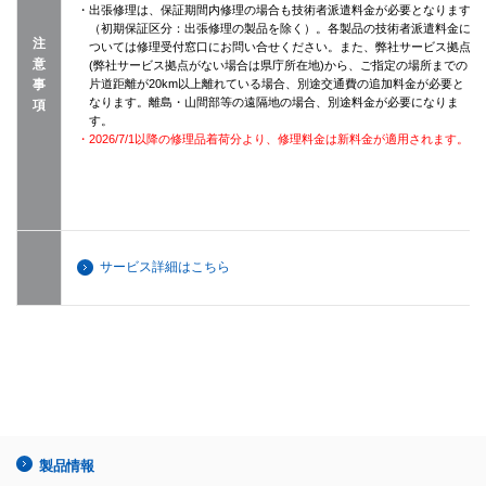
・出張修理は、保証期間内修理の場合も技術者派遣料金が必要となります
（初期保証区分：出張修理の製品を除く）。各製品の技術者派遣料金に
注
ついては修理受付窓口にお問い合せください。また、弊社サービス拠点
意
(弊社サービス拠点がない場合は県庁所在地)から、ご指定の場所までの
事
片道距離が20km以上離れている場合、別途交通費の追加料金が必要と
なります。離島・山間部等の遠隔地の場合、別途料金が必要になりま
項
す。
・2026/7/1以降の修理品着荷分より、修理料金は新料金が適用されます。
サービス詳細はこちら
製品情報