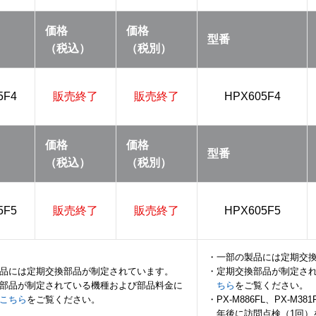
価格
価格
型番
（税込）
（税別）
5F4
販売終了
販売終了
HPX605F4
価格
価格
型番
（税込）
（税別）
5F5
販売終了
販売終了
HPX605F5
・一部の製品には定期交
品には定期交換部品が制定されています。
・定期交換部品が制定さ
部品が制定されている機種および部品料金に
ちら
をご覧ください。
こちら
をご覧ください。
・PX-M886FL、PX-M3
年後に訪問点検（1回）