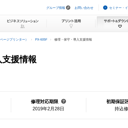
グループ情報
お問い合わせ
セミナー・イ
ナ
ビ
ゲ
ー
シ
ョ
ン
ページプリンター）
PX-605F
修理・保守・導入支援情報
を
ス
キ
ッ
導入支援情報
プ
修理対応期限
初期保証
2019年2月28日
持込