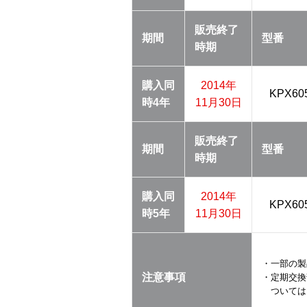
販売終了
期間
型番
時期
購入同
2014年
KPX60
時
4年
11月30日
販売終了
期間
型番
時期
購入同
2014年
KPX60
時
5年
11月30日
・一部の製
注意事項
・定期交換
ついては