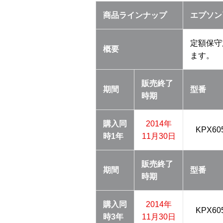
商品ラインナップ
エプソン
定額保守
概要
ます。
販売終了
期間
型番
時期
購入同
2014年
KPX60
時
1年
11月30日
販売終了
期間
型番
時期
購入同
2014年
KPX60
時
3年
11月30日