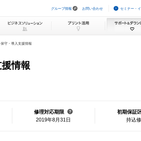
グループ情報
お問い合わせ
セミナー・イ
ナ
ビ
ゲ
ー
シ
ョ
ン
・保守・導入支援情報
を
ス
キ
ッ
支援情報
プ
修理対応期限
初期保証
2019年8月31日
持込