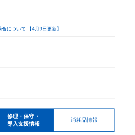
される場合について 【4月9日更新】
修理・保守・
消耗品情報
導入支援情報