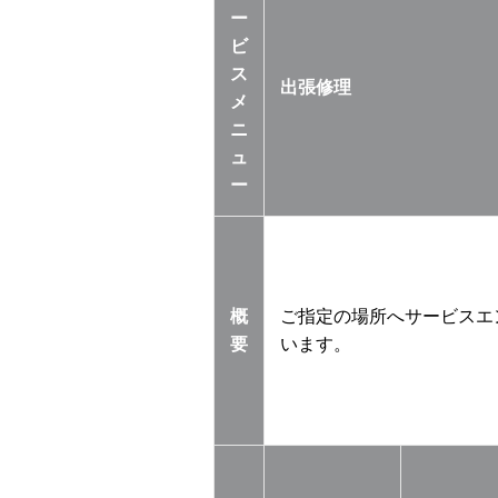
ー
ビ
ス
出張修理
メ
ニ
ュ
ー
概
ご指定の場所へサービスエ
要
います。