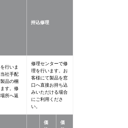
持込修理
修理センターで修
理を行いま
理を行います。お
へ当社手配
客様にて製品を窓
、製品の梱
口へ直接お持ち込
います。修
みいただける場合
の場所へ返
にご利用くださ
い。
価
価