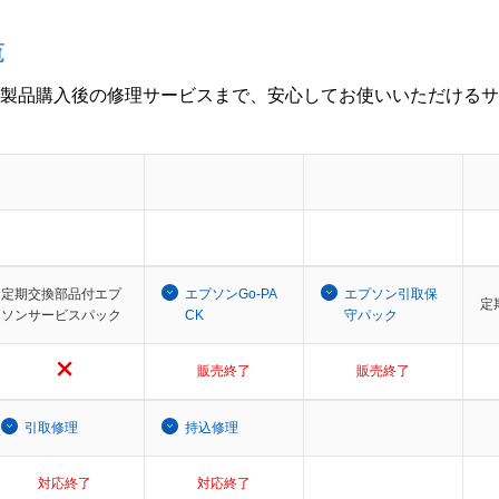
覧
製品購入後の修理サービスまで、安心してお使いいただけるサ
定期交換部品付エプ
エプソンGo-PA
エプソン引取保
定
ソンサービスパック
CK
守パック
販売終了
販売終了
引取修理
持込修理
対応終了
対応終了