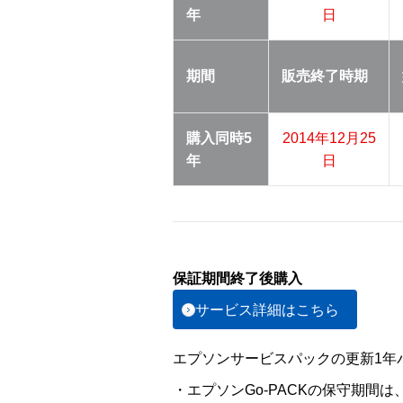
年
日
期間
販売終了
時期
購入同時
5
2014年12月25
年
日
保証期間終了後購入
サービス詳細はこちら
エプソンサービスパックの更新1年パ
・エプソンGo-PACKの保守期間