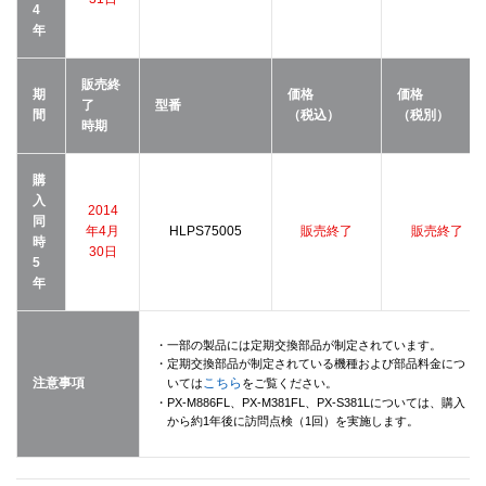
4
年
販売終
期
価格
価格
了
型番
間
（税込）
（税別）
時期
購
入
2014
同
年4月
HLPS75005
販売終了
販売終了
時
30日
5
年
・一部の製品には定期交換部品が制定されています。
・定期交換部品が制定されている機種および部品料金につ
注意事項
こちら
いては
をご覧ください。
・PX-M886FL、PX-M381FL、PX-S381Lについては、購入
から約1年後に訪問点検（1回）を実施します。