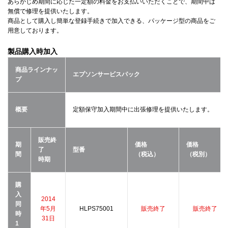
あらかじめ期間に応じた一定額の料金をお支払いいただくことで、期間中は
無償で修理を提供いたします。
商品として購入し簡単な登録手続きで加入できる、パッケージ型の商品をご
用意しております。
製品購入時加入
商品ラインナッ
エプソンサービスパック
プ
概要
定額保守加入期間中に出張修理を提供いたします。
販売終
期
価格
価格
了
型番
間
（税込）
（税別）
時期
購
入
2014
同
年5月
HLPS75001
販売終了
販売終了
時
31日
1