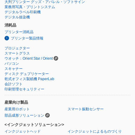
大判プリンター グッズ・アパレル・ソフトサイン
業務用写真・プリントシステム
デジタルラベル印刷機
デジタル捺染機
消耗品
プリンター消耗品
プリンター製品情報
プロジェクター
スマートグラス
ウオッチ：Orient Star / Orient
パソコン
スキャナー
ディスク デュプリケーター
乾式オフィス製紙機 PaperLab
会計ソフト
印刷管理セキュリティー
産業向け製品
産業用ロボット
スマート振動センサー
部品成形ソリューション
<インクジェットソリューション>
インクジェットヘッド
インクジェットによるものづくり