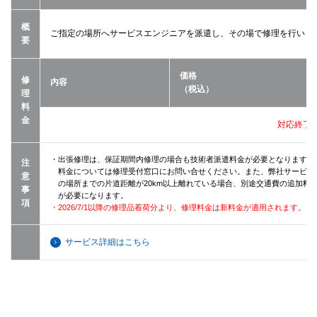
概
ご指定の場所へサービスエンジニアを派遣し、その場で修理を行いま
要
価格
修
内容
（税込）
理
料
金
対応終了
・出張修理は、保証期間内修理の場合も技術者派遣料金が必要となります（
注
料金については修理受付窓口にお問い合せください。また、弊社サービス
意
の場所までの片道距離が20km以上離れている場合、別途交通費の追加料
事
が必要になります。
項
・2026/7/1以降の修理品着荷分より、修理料金は新料金が適用されます。
サービス詳細はこちら