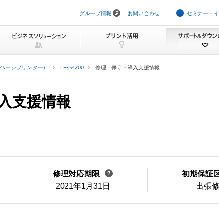
グループ情報
お問い合わせ
セミナー・イ
ナ
ビ
ゲ
ー
シ
ョ
ン
ページプリンター）
LP-S4200
修理・保守・導入支援情報
を
ス
キ
ッ
導入支援情報
プ
修理対応期限
初期保証
2021年1月31日
出張