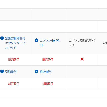
定期交換部品付
エプソンGo-PA
エプソン引取保守パ
エプソンサービ
定
CK
ック
スパック
販売終了
販売終了
引取修理
持込修理
対応終了
対応終了