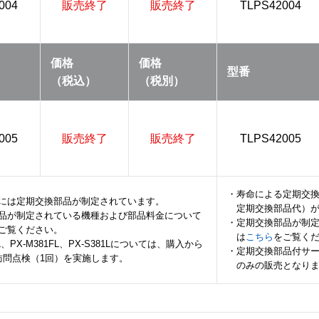
004
販売終了
販売終了
TLPS42004
価格
価格
型番
（税込）
（税別）
005
販売終了
販売終了
TLPS42005
・寿命による定期交
には定期交換部品が制定されています。
定期交換部品代）
品が制定されている機種および部品料金について
・定期交換部品が制
ご覧ください。
は
こちら
をご覧く
FL、PX-M381FL、PX-S381Lについては、購入から
・定期交換部品付サ
訪問点検（1回）を実施します。
のみの販売となり