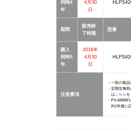
同時
4
4月30
HLPS42
年
日
販売終
期間
型番
了
時期
購入
2016年
同時
5
4月30
HLPS42
年
日
・一部の製品
・定期交換部
注意事項
は
こちら
を
・PX-M886
約1年後に