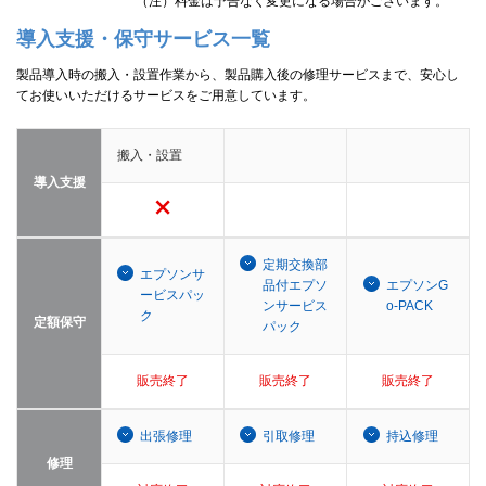
（注）料金は予告なく変更になる場合がございます。
導入支援・保守サービス一覧
製品導入時の搬入・設置作業から、製品購入後の修理サービスまで、安心し
てお使いいただけるサービスをご用意しています。
搬入・設置
導入支援
定期交換部
エプソンサ
品付エプソ
エプソンG
ービスパッ
ンサービス
o-PACK
ク
定額保守
パック
販売終了
販売終了
販売終了
出張修理
引取修理
持込修理
修理