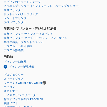
エプソンのスマートチャージ
ビジネスプリンター
（インクジェット・ページプリンター）
大判プリンター
ドットインパクトプリンター
レシートプリンター
ラベルプリンター
産業向けプリンター・デジタル印刷機
大判プリンター サイン＆ディスプレイ
大判プリンター グッズ・アパレル・ソフトサイン
業務用写真・プリントシステム
デジタルラベル印刷機
デジタル捺染機
消耗品
プリンター消耗品
プリンター製品情報
プロジェクター
スマートグラス
ウオッチ：Orient Star / Orient
パソコン
スキャナー
ディスク デュプリケーター
乾式オフィス製紙機 PaperLab
会計ソフト