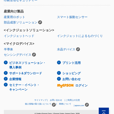
印刷管理セキュリティー
産業向け製品
産業用ロボット
スマート振動センサー
部品成形ソリューション
<インクジェットソリューション>
インクジェットヘッド
インクジェットによるものづくり
<マイクロデバイス>
半導体
水晶デバイス
センシングデバイス
ビジネスソリューション・
プリント活用
導入事例
サポート&ダウンロード
ショッピング
企業情報
お問い合わせ
セミナー・イベント・
ログイン
キャンペーン
サイトマップ
お問い合わせ
ご利用上の注意
個人情報の取り扱いについて
商標について
epson.com
© Seiko Epson Corp. / Epson Sales Japan Corp.
2026