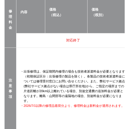
価格
価格
修
内容
（税込）
（税別）
理
料
金
対応終了
・出張修理は、保証期間内修理の場合も技術者派遣料金が必要となります
（初期保証区分：出張修理の製品を除く）。各製品の技術者派遣料金に
注
ついては修理受付窓口にお問い合せください。また、弊社サービス拠点
意
(弊社サービス拠点がない場合は県庁所在地)から、ご指定の場所までの
事
片道距離が20km以上離れている場合、別途交通費の追加料金が必要と
なります。離島・山間部等の遠隔地の場合、別途料金が必要になりま
項
す。
・2026/7/1以降の修理品着荷分より、修理料金は新料金が適用されます。