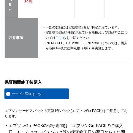
30日
5
年
・一部の製品には定期交換部品が制定されています。
・定期交換部品が制定されている機種および部品料金につ
注意事項
こちら
いては
をご覧ください。
・PX-M886FL、PX-M381FL、PX-S381Lについては、購入
から約1年後に訪問点検（1回）を実施します。
保証期間終了後購入
サービス詳細はこちら
エプソンサービスパックの更新1年パック(エプソンGo-PACK)をご用意してお
ります。
・エプソンGo-PACKの保守期間は、エプソンGo-PACKのご購入
日、もしくはサービスパック等の保守終了日の翌日から１年間