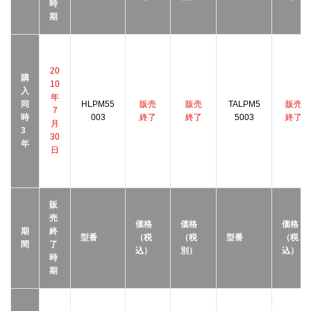
時
期
20
購
10
入
年
同
HLPM55
販売
販売
TALPM5
販売
7
時
003
終了
終了
5003
終了
月
3
30
年
日
販
売
価格
価格
価格
期
終
型番
（税
（税
型番
（税
間
了
込）
別）
込）
時
期