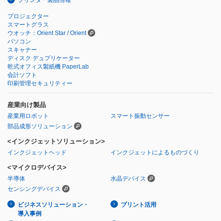
プリンター製品情報
プロジェクター
スマートグラス
ウオッチ：Orient Star / Orient
パソコン
スキャナー
ディスク デュプリケーター
乾式オフィス製紙機 PaperLab
会計ソフト
印刷管理セキュリティー
産業向け製品
産業用ロボット
スマート振動センサー
部品成形ソリューション
<インクジェットソリューション>
インクジェットヘッド
インクジェットによるものづくり
<マイクロデバイス>
半導体
水晶デバイス
センシングデバイス
ビジネスソリューション・
プリント活用
導入事例