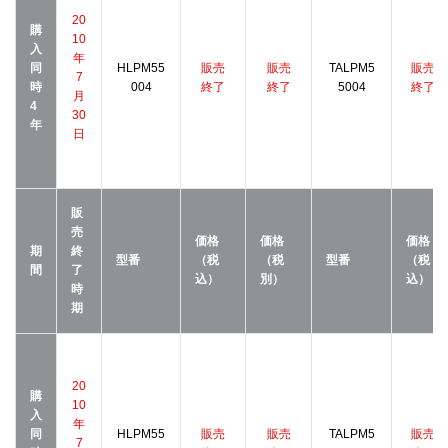
20
購
10
入
年
同
HLPM55
販売
販売
TALPM5
販売
7
時
004
終了
終了
5004
終了
月
4
30
年
日
販
売
価格
価格
価格
期
終
型番
（税
（税
型番
（税
間
了
込）
別）
込）
時
期
20
購
10
入
年
同
HLPM55
販売
販売
TALPM5
販売
7