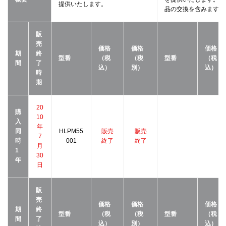
提供いたします。
品の交換を含みます。
販
売
価格
価格
価格
期
終
型番
（税
（税
型番
（税
間
了
込）
別）
込）
時
期
20
購
10
入
年
同
HLPM55
販売
販売
7
時
001
終了
終了
月
1
30
年
日
販
売
価格
価格
価格
期
終
型番
（税
（税
型番
（税
間
了
込）
別）
込）