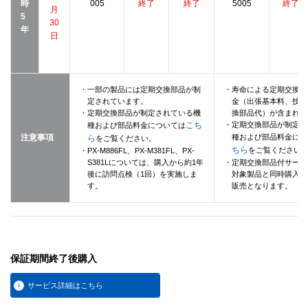
時
005
終了
終了
5005
終了
月
5
30
年
日
・一部の製品には定期交換部品が制
・寿命による定期交換部
定されています。
金（出張基本料、技術
・定期交換部品が制定されている機
換部品代）が含まれて
こち
・定期交換部品が制定さ
種および部品料金については
注意事項
種および部品料金につ
ら
をご覧ください。
ちら
をご覧ください
・PX-M886FL、PX-M381FL、PX-
S381Lについては、購入から約1年
・定期交換部品付サービ
後に訪問点検（1回）を実施しま
対象製品と同時購入の
す。
販売となります。
保証期間終了後購入
サービス詳細はこちら