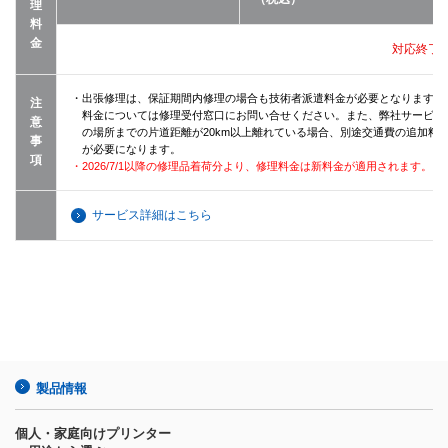
理
料
金
対応終了
・出張修理は、保証期間内修理の場合も技術者派遣料金が必要となります（
注
料金については修理受付窓口にお問い合せください。また、弊社サービス
意
の場所までの片道距離が20km以上離れている場合、別途交通費の追加料
事
が必要になります。
項
・2026/7/1以降の修理品着荷分より、修理料金は新料金が適用されます。
サービス詳細はこちら
製品情報
個人・家庭向けプリンター