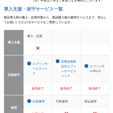
（注）料金は予告なく変更になる場合がございます。
導入支援・保守サービス一覧
製品導入時の搬入・設置作業から、製品購入後の修理サービスまで、安心し
てお使いいただけるサービスをご用意しています。
搬入・設置
導入支援
定期交換部
エプソンサ
品付エプソ
エプソンG
ービスパッ
ンサービス
o-PACK
ク
定額保守
パック
販売終了
販売終了
販売終了
出張修理
引取修理
持込修理
修理