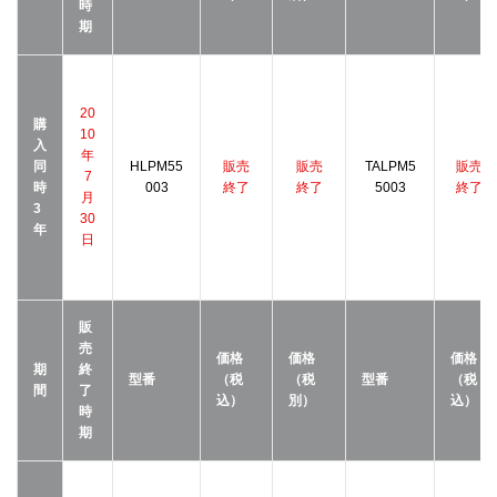
時
期
20
購
10
入
年
同
HLPM55
販売
販売
TALPM5
販売
7
時
003
終了
終了
5003
終了
月
3
30
年
日
販
売
価格
価格
価格
期
終
型番
（税
（税
型番
（税
間
了
込）
別）
込）
時
期