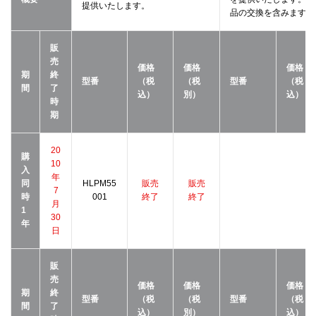
提供いたします。
品の交換を含みます。
販
売
価格
価格
価格
期
終
型番
（税
（税
型番
（税
間
了
込）
別）
込）
時
期
20
購
10
入
年
同
HLPM55
販売
販売
7
時
001
終了
終了
月
1
30
年
日
販
売
価格
価格
価格
期
終
型番
（税
（税
型番
（税
間
了
込）
別）
込）