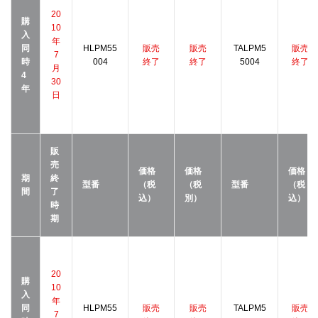
20
購
10
入
年
同
HLPM55
販売
販売
TALPM5
販売
7
時
004
終了
終了
5004
終了
月
4
30
年
日
販
売
価格
価格
価格
期
終
型番
（税
（税
型番
（税
間
了
込）
別）
込）
時
期
20
購
10
入
年
同
HLPM55
販売
販売
TALPM5
販売
7