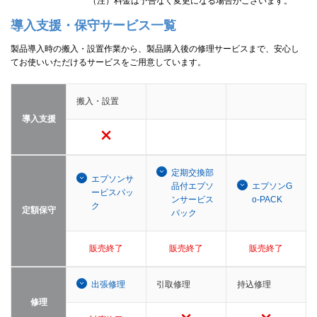
（注）料金は予告なく変更になる場合がございます。
導入支援・保守サービス一覧
製品導入時の搬入・設置作業から、製品購入後の修理サービスまで、安心し
てお使いいただけるサービスをご用意しています。
搬入・設置
導入支援
定期交換部
エプソンサ
品付エプソ
エプソンG
ービスパッ
ンサービス
o-PACK
ク
定額保守
パック
販売終了
販売終了
販売終了
出張修理
引取修理
持込修理
修理