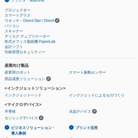
プリンター製品情報
プロジェクター
スマートグラス
ウオッチ：Orient Star / Orient
パソコン
スキャナー
ディスク デュプリケーター
乾式オフィス製紙機 PaperLab
会計ソフト
印刷管理セキュリティー
産業向け製品
産業用ロボット
スマート振動センサー
部品成形ソリューション
<インクジェットソリューション>
インクジェットヘッド
インクジェットによるものづくり
<マイクロデバイス>
半導体
水晶デバイス
センシングデバイス
ビジネスソリューション・
プリント活用
導入事例