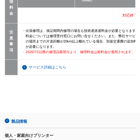
理
料
金
対応終了
・出張修理は、保証期間内修理の場合も技術者派遣料金が必要となります（
注
料金については修理受付窓口にお問い合せください。また、弊社サービス
意
の場所までの片道距離が20km以上離れている場合、別途交通費の追加料
事
が必要になります。
項
・2026/7/1以降の修理品着荷分より、修理料金は新料金が適用されます。
サービス詳細はこちら
製品情報
個人・家庭向けプリンター