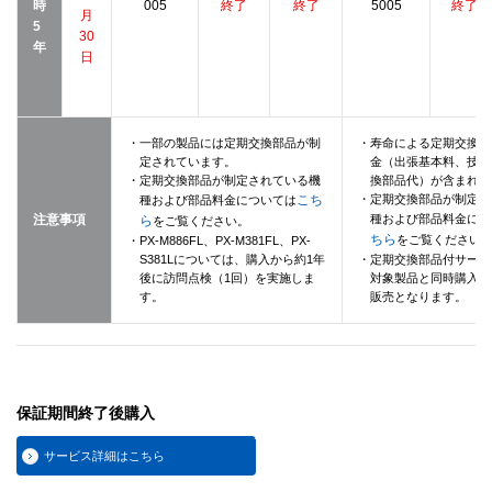
時
005
終了
終了
5005
終了
月
5
30
年
日
・一部の製品には定期交換部品が制
・寿命による定期交換部
定されています。
金（出張基本料、技術
・定期交換部品が制定されている機
換部品代）が含まれて
こち
・定期交換部品が制定さ
種および部品料金については
注意事項
種および部品料金につ
ら
をご覧ください。
ちら
をご覧ください
・PX-M886FL、PX-M381FL、PX-
S381Lについては、購入から約1年
・定期交換部品付サービ
後に訪問点検（1回）を実施しま
対象製品と同時購入の
す。
販売となります。
保証期間終了後購入
サービス詳細はこちら