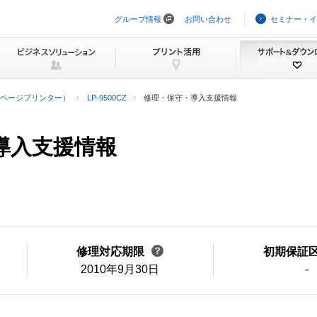
グループ情報
お問い合わせ
セミナー・イ
ナ
ビ
ゲ
ー
シ
ョ
ン
ページプリンター）
LP-9500CZ
修理・保守・導入支援情報
を
ス
キ
ッ
・導入支援情報
プ
修理対応期限
初期保証
2010年9月30日
-