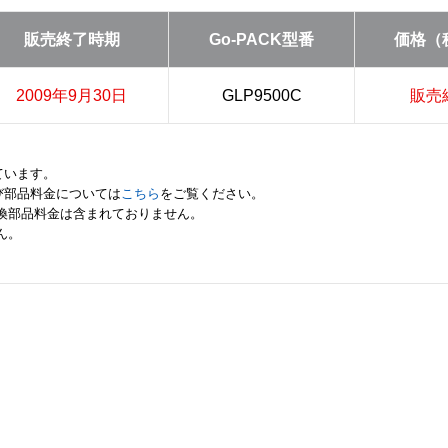
販売終了時期
Go-PACK型番
価格（
2009年9月30日
GLP9500C
販売
ています。
び部品料金については
こちら
をご覧ください。
交換部品料金は含まれておりません。
ん。