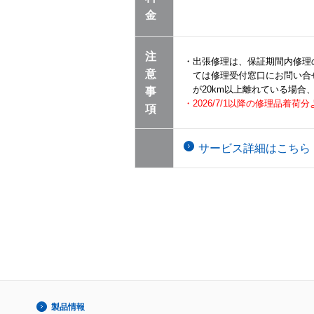
金
注
・出張修理は、保証期間内修理
意
ては修理受付窓口にお問い合
が20km以上離れている場
事
・2026/7/1以降の修理品着
項
サービス詳細はこちら
製品情報