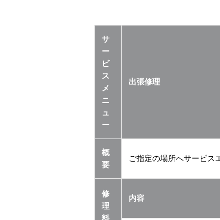
サ
ー
ビ
ス
出張修理
メ
ニ
ュ
ー
概
ご指定の場所へサービス
要
修
内容
理
料