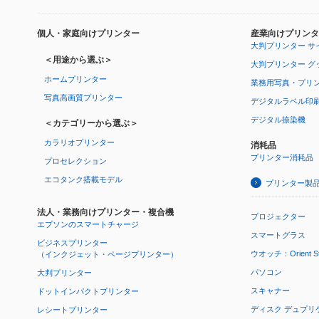
個人・家庭向けプリンター
産業向けプリンタ
大判プリンター サ
＜用途から選ぶ＞
大判プリンター グ
ホームプリンター
業務用写真・プリ
写真高画質プリンター
デジタルラベル印
デジタル捺染機
＜カテゴリーから選ぶ＞
カラリオプリンター
消耗品
プリンター消耗品
プロセレクション
エコタンク搭載モデル
プリンター製
法人・業務向けプリンター・複合機
プロジェクター
エプソンのスマートチャージ
スマートグラス
ビジネスプリンター
ウオッチ：Orient Star
（インクジェット・ページプリンター）
パソコン
大判プリンター
スキャナー
ドットインパクトプリンター
ディスク デュプリ
レシートプリンター