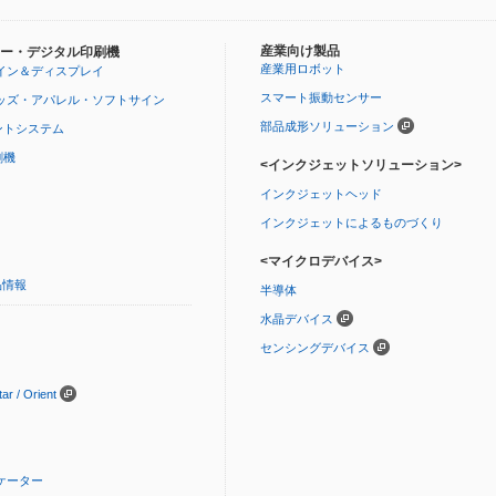
産業向け製品
ー・デジタル印刷機
産業用ロボット
イン＆ディスプレイ
スマート振動センサー
ッズ・アパレル・ソフトサイン
部品成形ソリューション
ントシステム
刷機
<インクジェットソリューション>
インクジェットヘッド
インクジェットによるものづくり
<マイクロデバイス>
品情報
半導体
水晶デバイス
センシングデバイス
 / Orient
ケーター