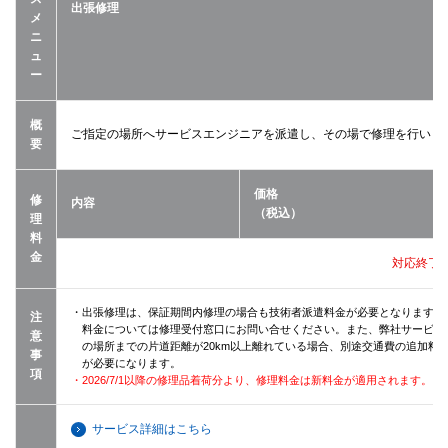
出張修理
メ
ニ
ュ
ー
概
ご指定の場所へサービスエンジニアを派遣し、その場で修理を行いま
要
価格
修
内容
（税込）
理
料
金
対応終了
・出張修理は、保証期間内修理の場合も技術者派遣料金が必要となります（
注
料金については修理受付窓口にお問い合せください。また、弊社サービス
意
の場所までの片道距離が20km以上離れている場合、別途交通費の追加料
事
が必要になります。
項
・2026/7/1以降の修理品着荷分より、修理料金は新料金が適用されます。
サービス詳細はこちら