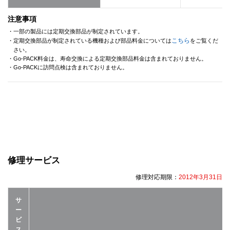
注意事項
・一部の製品には定期交換部品が制定されています。
こちら
・定期交換部品が制定されている機種および部品料金については
をご覧くだ
さい。
・Go-PACK料金は、寿命交換による定期交換部品料金は含まれておりません。
・Go-PACKに訪問点検は含まれておりません。
修理サービス
修理対応期限：
2012年3月31日
サ
ー
ビ
ス