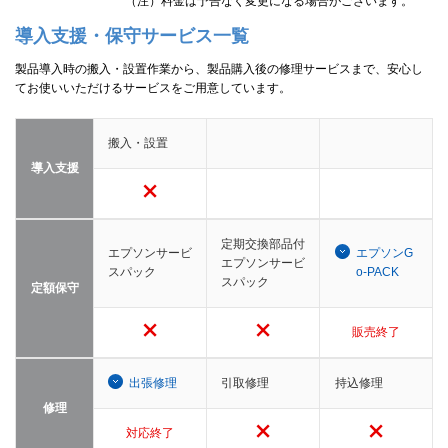
（注）料金は予告なく変更になる場合がございます。
導入支援・保守サービス一覧
製品導入時の搬入・設置作業から、製品購入後の修理サービスまで、安心し
てお使いいただけるサービスをご用意しています。
搬入・設置
導入支援
定期交換部品付
エプソンサービ
エプソンG
エプソンサービ
スパック
o-PACK
スパック
定額保守
販売終了
出張修理
引取修理
持込修理
修理
対応終了