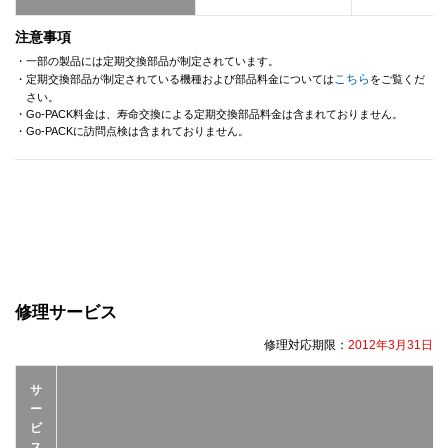
注意事項
・一部の製品には定期交換部品が制定されています。
こちら
・定期交換部品が制定されている機種および部品料金については
をご覧くだ
さい。
・Go-PACK料金は、寿命交換による定期交換部品料金は含まれておりません。
・Go-PACKに訪問点検は含まれておりません。
修理サービス
修理対応期限：
2012年3月31日
サ
ー
ビ
ス