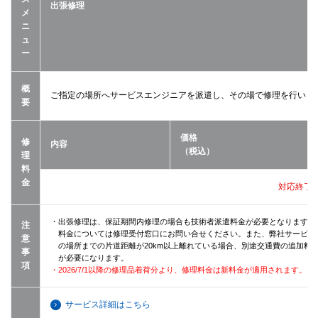
出張修理
メ
ニ
ュ
ー
概
ご指定の場所へサービスエンジニアを派遣し、その場で修理を行いま
要
価格
修
内容
（税込）
理
料
金
対応終了
・出張修理は、保証期間内修理の場合も技術者派遣料金が必要となります（
注
料金については修理受付窓口にお問い合せください。また、弊社サービス
意
の場所までの片道距離が20km以上離れている場合、別途交通費の追加料
事
が必要になります。
項
・2026/7/1以降の修理品着荷分より、修理料金は新料金が適用されます。
サービス詳細はこちら