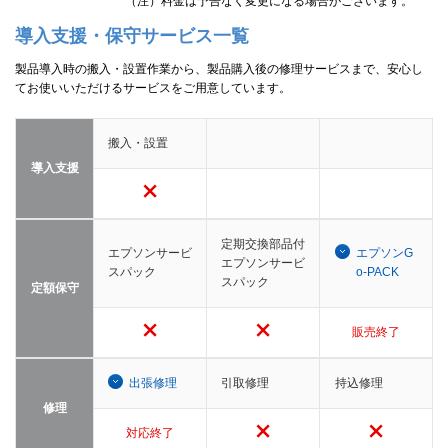
（注）料金は予告なく変更になる場合がございます。
導入支援・保守サービス一覧
製品導入時の搬入・設置作業から、製品購入後の修理サービスまで、安心し
てお使いいただけるサービスをご用意しています。
搬入・設置
導入支援
定期交換部品付
エプソンサービ
エプソンG
エプソンサービ
スパック
o-PACK
スパック
定額保守
販売終了
出張修理
引取修理
持込修理
修理
対応終了